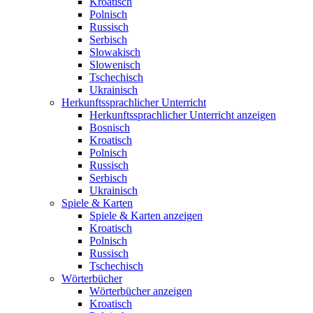
Kroatisch
Polnisch
Russisch
Serbisch
Slowakisch
Slowenisch
Tschechisch
Ukrainisch
Herkunftssprachlicher Unterricht
Herkunftssprachlicher Unterricht anzeigen
Bosnisch
Kroatisch
Polnisch
Russisch
Serbisch
Ukrainisch
Spiele & Karten
Spiele & Karten anzeigen
Kroatisch
Polnisch
Russisch
Tschechisch
Wörterbücher
Wörterbücher anzeigen
Kroatisch