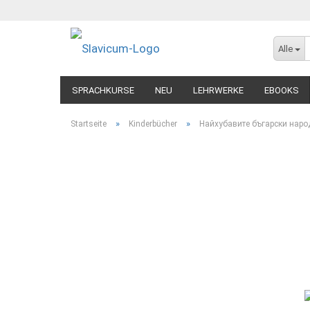
Alle
SPRACHKURSE
NEU
LEHRWERKE
EBOOKS
»
»
Startseite
Kinderbücher
Найхубавите бъгарски наро