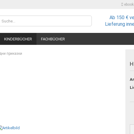
ebooks
Ab 150 € v
Lieferland
Lieferung inn
KINDERBÜCHER
FACHBÜCHER
дни приказки
Н
Ar
Konto
Li
Passw