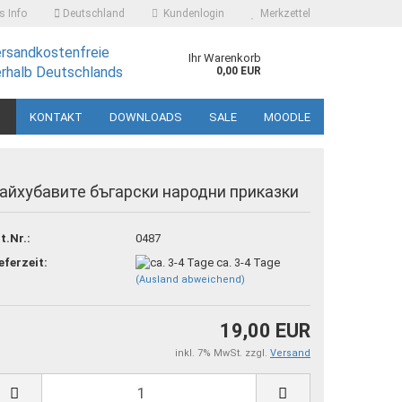
 Info
Deutschland
Kundenlogin
Merkzettel
ersandkostenfreie
Ihr Warenkorb
erhalb Deutschlands
0,00 EUR
KONTAKT
DOWNLOADS
SALE
MOODLE
айхубавите бъгарски народни приказки
t.Nr.:
0487
 erstellen
eferzeit:
ca. 3-4 Tage
(Ausland abweichend)
ort vergessen?
19,00 EUR
inkl. 7% MwSt. zzgl.
Versand