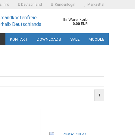
 Info
Deutschland
Kundenlogin
Merkzettel
ersandkostenfreie
Ihr Warenkorb
erhalb Deutschlands
0,00 EUR
KONTAKT
DOWNLOADS
SALE
MOODLE
 erstellen
1
ort vergessen?