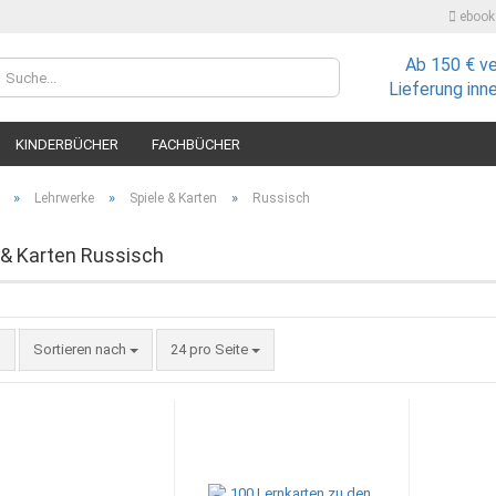
ebooks
Ab 150 € v
Lieferland
Lieferung inn
KINDERBÜCHER
FACHBÜCHER
»
»
»
Lehrwerke
Spiele & Karten
Russisch
 & Karten Russisch
Konto
Sortieren nach
24 pro Seite
Passw