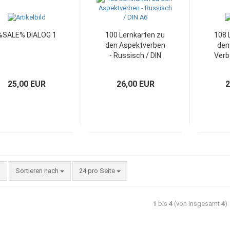
%SALE% DIALOG 1
100 Lernkarten zu
108 
den Aspektverben
den
- Russisch / DIN
Verb
A6
25,00 EUR
26,00 EUR
2
Sortieren nach
24 pro Seite
1
bis
4
(von insgesamt
4
)