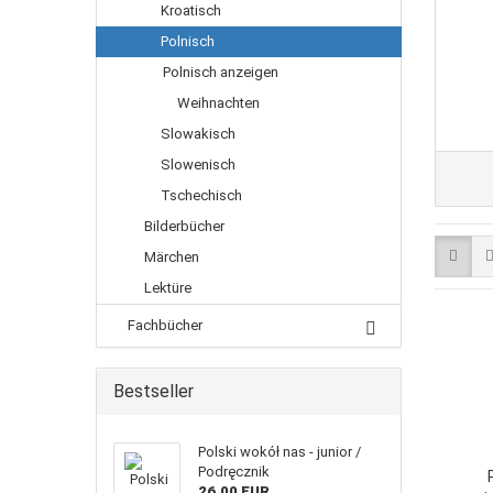
Kroatisch
Polnisch
Polnisch anzeigen
Weihnachten
Slowakisch
Slowenisch
Tschechisch
Bilderbücher
Märchen
Lektüre
Fachbücher
Bestseller
Polski wokół nas - junior /
Podręcznik
26,00 EUR