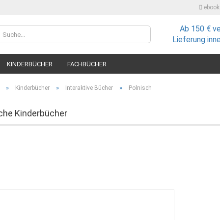
ebooks
Ab 150 € v
Lieferland
Lieferung inn
KINDERBÜCHER
FACHBÜCHER
»
»
»
Kinderbücher
Interaktive Bücher
Polnisch
che Kinderbücher
Konto
Passw