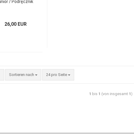
unior / Podręcznik
26,00 EUR
Sortieren nach
24 pro Seite
1
bis
1
(von insgesamt
1
)