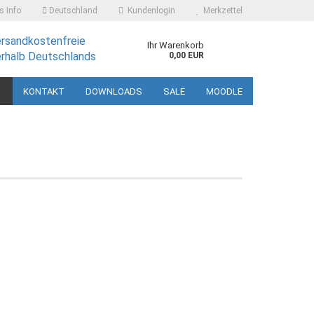
 Info
Deutschland
Kundenlogin
Merkzettel
ersandkostenfreie
Ihr Warenkorb
erhalb Deutschlands
0,00 EUR
KONTAKT
DOWNLOADS
SALE
MOODLE
 erstellen
ort vergessen?