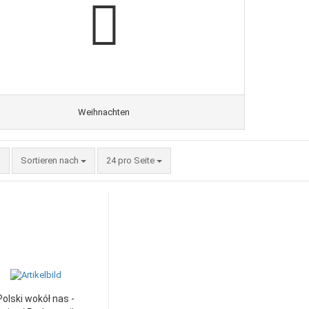
Weihnachten
Sortieren nach
24 pro Seite
Polski wokół nas -