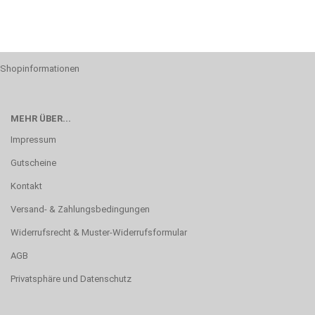
Shopinformationen
MEHR ÜBER...
Impressum
Gutscheine
Kontakt
Versand- & Zahlungsbedingungen
Widerrufsrecht & Muster-Widerrufsformular
AGB
Privatsphäre und Datenschutz