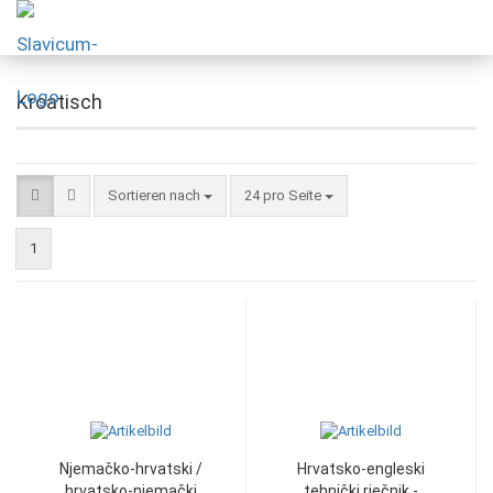
Kroatisch
Sortieren nach
24 pro Seite
1
Njemačko-hrvatski /
Hrvatsko-engleski
hrvatsko-njemački
tehnički rječnik -