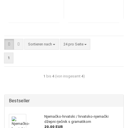
Sortieren nach
24 pro Seite
1
1
bis
4
(von insgesamt
4
)
Bestseller
Njemačko-hrvatski / hrvatsko-njemački
džepni rječnik s gramatikom
20,00 EUR