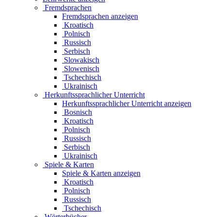
Fremdsprachen
Fremdsprachen anzeigen
Kroatisch
Polnisch
Russisch
Serbisch
Slowakisch
Slowenisch
Tschechisch
Ukrainisch
Herkunftssprachlicher Unterricht
Herkunftssprachlicher Unterricht anzeigen
Bosnisch
Kroatisch
Polnisch
Russisch
Serbisch
Ukrainisch
Spiele & Karten
Spiele & Karten anzeigen
Kroatisch
Polnisch
Russisch
Tschechisch
Wörterbücher