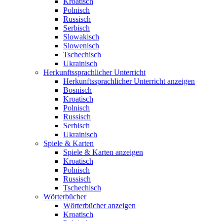
Kroatisch
Polnisch
Russisch
Serbisch
Slowakisch
Slowenisch
Tschechisch
Ukrainisch
Herkunftssprachlicher Unterricht
Herkunftssprachlicher Unterricht anzeigen
Bosnisch
Kroatisch
Polnisch
Russisch
Serbisch
Ukrainisch
Spiele & Karten
Spiele & Karten anzeigen
Kroatisch
Polnisch
Russisch
Tschechisch
Wörterbücher
Wörterbücher anzeigen
Kroatisch