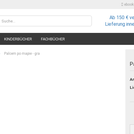
ebooks
Ab 150 € v
Lieferland
Lieferung inn
KINDERBÜCHER
FACHBÜCHER
»
Palcem po mapie - gra
P
Ar
Konto
Li
Passw