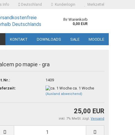
 Info
Deutschland
Kundenlogin
Merkzettel
ersandkostenfreie
Ihr Warenkorb
erhalb Deutschlands
0,00 EUR
KONTAKT
DOWNLOADS
SALE
MOODLE
alcem po mapie - gra
t.Nr.:
1409
 erstellen
eferzeit:
ca. 1 Woche
(Ausland abweichend)
ort vergessen?
25,00 EUR
inkl. 7% MwSt. zzgl.
Versand