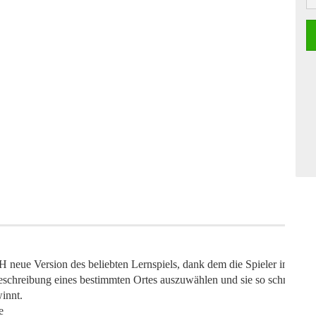
n des beliebten Lernspiels, dank dem die Spieler interessante Orte
 Beschreibung eines bestimmten Ortes auszuwählen und sie so schnell wie 
innt.
e