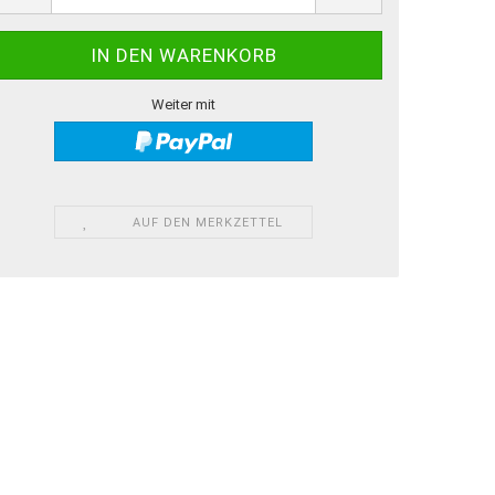
Weiter mit
AUF DEN MERKZETTEL
 in unserem Land kennenlernen. Sie lernen die Karte Polens, Orte v
möglich auf der Karte zu finden. Der erste Teilnehmer, der den zufällig