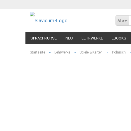
Alle
SPRACHKURSE
NEU
LEHRWERKE
EBOOKS
»
»
»
Startseite
Lehrwerke
Spiele & Karten
Polnisch